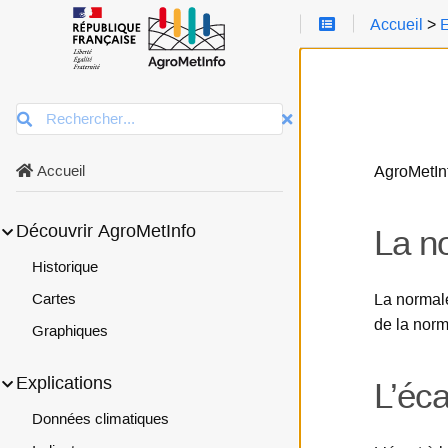
Accueil
>
E
L
a
n
o
Rechercher
r
m
a
AgroMetInf
Accueil
l
e
c
Sous-menu Découvrir AgroMetInfo
Découvrir AgroMetInfo
La n
l
i
Historique
m
La normale
Cartes
a
t
de la norm
Graphiques
i
q
Sous-menu Explications
Explications
u
L’éca
e
Données climatiques
L
’