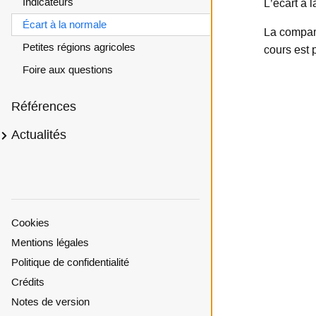
Indicateurs
L’écart à 
é
Écart à la normale
c
La compara
a
Petites régions agricoles
cours est 
r
t
Foire aux questions
à
l
Références
a
n
Sous-menu Actualités
Actualités
o
r
m
a
l
e
Cookies
Mentions légales
Politique de confidentialité
Crédits
Notes de version