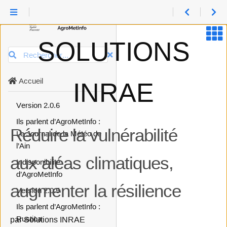
Version 2.0.8
Version 2.0.7
Arrêt de la mise à jour des
SOLUTIONS
indicateurs d’AgroMetInfo
Rechercher
Ils parlent d’AgroMetInfo :
Bonnes pratiques pour l’eau
Accueil
INRAE
du grand Sud-Ouest
Version 2.0.6
Ils parlent d’AgroMetInfo :
Réduire la vulnérabilité
Le Journal de la Météo de
l’Ain
aux aléas climatiques,
Indisponibilité
d’AgroMetInfo
augmenter la résilience
Version 2.0.5
Ils parlent d’AgroMetInfo :
Rustica
par Solutions INRAE