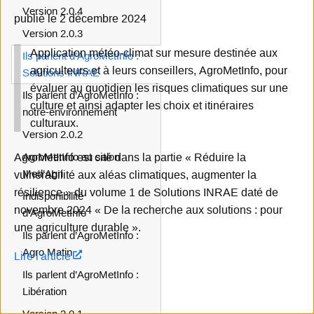
Version 2.0.4
publié le 2 décembre 2024
Version 2.0.3
Application météo-climat sur mesure destinée aux
Ils parlent d’AgroMetInfo :
agriculteurs et à leurs conseillers, AgroMetInfo, pour
Solutions INRAE
évaluer au quotidien les risques climatiques sur une
Ils parlent d’AgroMetInfo :
culture et ainsi adapter les choix et itinéraires
notre-environnement
culturaux.
Version 2.0.2
AgroMetInfo est cité dans la partie « Réduire la
AgroMetInfo au salon
Med’Agri
vulnérabilité aux aléas climatiques, augmenter la
résilience » du volume 1 de Solutions INRAE daté de
Indisponibilité
novembre 2024 « De la recherche aux solutions : pour
d’AgroMetInfo
une agriculture durable ».
Ils parlent d’AgroMetInfo :
Agro Matin
Lire l'article
Ils parlent d’AgroMetInfo :
Libération
Version 2.0.1