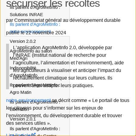
sécuriser les récoltes
Ils parlent d’AgroMetInfo :
Solutions INRAE
par Commissariat général au développement durable
Ils parlent d’AgroMetInfo :
notre-environnement
publié le 22 novembre 2024
Version 2.0.2
L’application AgroMetInfo 2.0, développée par
AgroMetInfo au salon
l’INRAE (Institut national de recherche pour
Med’Agri
l’agriculture, l’alimentation et l’environnement), aide
Indisponibilité
les agriculteurs à visualiser et anticiper l’impact du
d’AgroMetInfo
réchauffement climatique sur leurs cultures. Ils
Ils parlent d’AgroMetInfo :
peuvent ainsi adapter leurs pratiques.
Agro Matin
notre-environnement
se décrit comme « Le portail de tous
Ils parlent d’AgroMetInfo :
les citoyens pour s’informer sur les enjeux de
Libération
l’environnement, du développement durable et trouver
Version 2.0.1
des services utiles ».
Ils parlent d’AgroMetInfo :
Lire l'article
Blog de veille du Centre