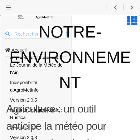
Arrêt de la mise à jour des
indicateurs d’AgroMetInfo
Ils parlent d’AgroMetInfo :
NOTRE-
Bonnes pratiques pour l’eau
Rechercher
du grand Sud-Ouest
Version 2.0.6
Accueil
ENVIRONNEME
Ils parlent d’AgroMetInfo :
Le Journal de la Météo de
l’Ain
NT
Indisponibilité
d’AgroMetInfo
Version 2.0.5
Agriculture : un outil
Ils parlent d’AgroMetInfo :
Rustica
anticipe la météo pour
Version 2.0.4
Version 2.0.3