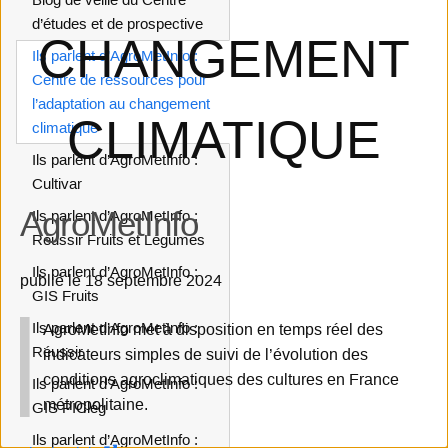
d’études et de prospective
CHANGEMENT
Ils parlent d’AgroMetInfo :
Centre de ressources pour
l’adaptation au changement
CLIMATIQUE
climatique
Ils parlent d’AgroMetInfo :
Cultivar
AgroMetInfo
Ils parlent d’AgroMetInfo :
Réussir Fruits et Légumes
Ils parlent d’AgroMetInfo :
publié le 18 septembre 2024
GIS Fruits
Ils parlent d’AgroMetInfo :
AgroMetInfo met à disposition en temps réel des
Réussir
indicateurs simples de suivi de l’évolution des
conditions agroclimatiques des cultures en France
Ils parlent d’AgroMetInfo :
métropolitaine.
GIS PIClég
Ils parlent d’AgroMetInfo :